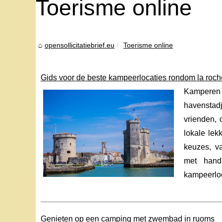
Toerisme online
opensollicitatiebrief.eu
Toerisme online
Gids voor de beste kampeerlocaties rondom la roch
Kamperen r
havenstadj
vrienden, 
lokale lek
keuzes, va
met handi
kampeerloc
Genieten op een camping met zwembad in ruoms